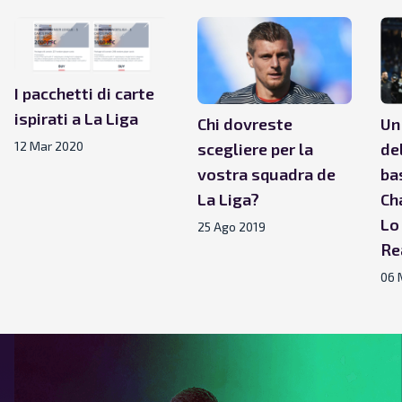
I pacchetti di carte
ispirati a La Liga
Chi dovreste
Un
12 Mar 2020
scegliere per la
de
vostra squadra de
ba
La Liga?
Ch
Lo
25 Ago 2019
Re
06 