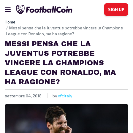
SIGN UP
Home
Messi pensa che la Juventus potrebbe vincere la Champions
League con Ronaldo, ma ha ragione?
MESSI PENSA CHE LA
JUVENTUS POTREBBE
VINCERE LA CHAMPIONS
LEAGUE CON RONALDO, MA
HA RAGIONE?
settembre 04, 2018
by
xfcitaly