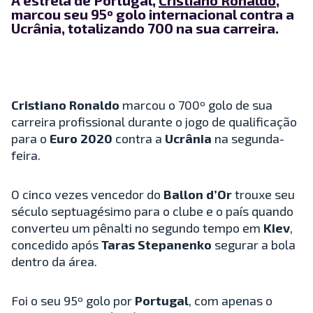
A estrela de Portugal,
Cristiano Ronaldo
,
marcou seu 95º golo internacional contra a
Ucrânia, totalizando 700 na sua carreira.
Cristiano Ronaldo
marcou o 700º golo de sua
carreira profissional durante o jogo de qualificação
para o
Euro 2020
contra a
Ucrânia
na segunda-
feira.
O cinco vezes vencedor do
Ballon d’Or
trouxe seu
século septuagésimo para o clube e o país quando
converteu um pênalti no segundo tempo em
Kiev
,
concedido após
Taras Stepanenko
segurar a bola
dentro da área.
Foi o seu 95º golo por
Portugal
, com apenas o