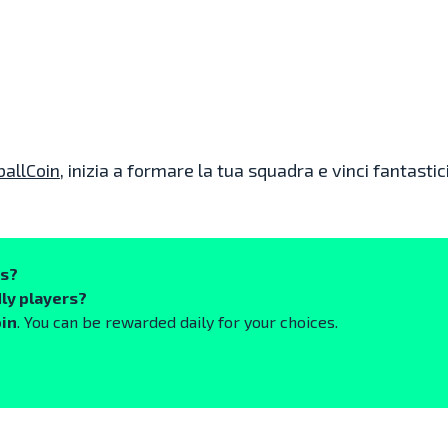
ballCoin
, inizia a formare la tua squadra e vinci fantastic
ks?
ly players?
oin
. You can be rewarded daily for your choices.