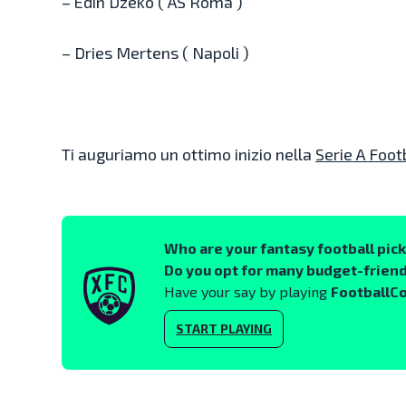
– Edin Dzeko ( AS Roma )
– Dries Mertens ( Napoli )
Ti auguriamo un ottimo inizio nella
Serie A Foot
Who are your fantasy football pic
Do you opt for many budget-friend
Have your say by playing
FootballC
START PLAYING