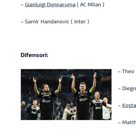
–
Gianluigi Donnaruma
( AC Milan )
– Samir Handanovic ( Inter )
Difensori:
– Theo 
– Diego
–
Kost
– Matth