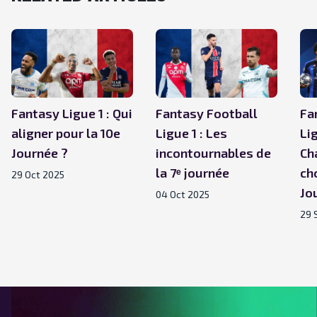
Fantasy Ligue 1 : Qui
Fantasy Football
Fa
aligner pour la 10e
Ligue 1 : Les
Li
Journée ?
incontournables de
Ch
la 7ᵉ journée
ch
29 Oct 2025
Jo
04 Oct 2025
29 