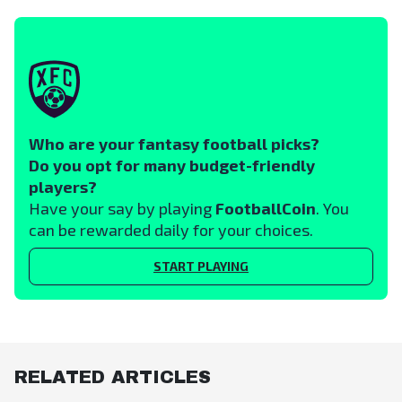
Who are your fantasy football picks?
Do you opt for many budget-friendly
players?
Have your say by playing
FootballCoin
. You
can be rewarded daily for your choices.
START PLAYING
RELATED ARTICLES