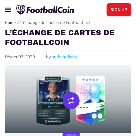
SIGN UP
Home
L’échange de cartes de FootballCoin
L’ÉCHANGE DE CARTES DE
FOOTBALLCOIN
février 03, 2020
by
andrei4digital