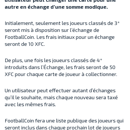
autre en échange d’une somme modique.
Initialement, seulement les joueurs classés de 3*
seront mis à disposition sur l’échange de
FootballCoin. Les frais initiaux pour un échange
seront de 10 XFC.
De plus, une fois les joueurs classés de 4*
introduits dans l’Échange, les frais seront de 50
XFC pour chaque carte de joueur à collectionner.
Un utilisateur peut effectuer autant d’échanges
qu’il le souhaite, mais chaque nouveau sera taxé
avec les mêmes frais.
FootballCoin fera une liste publique des joueurs qui
seront inclus dans chaque prochain lot de joueurs