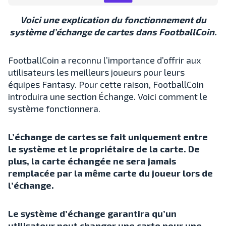
Voici une explication du fonctionnement du
système d’échange de cartes dans FootballCoin.
FootballCoin a reconnu l’importance d’offrir aux
utilisateurs les meilleurs joueurs pour leurs
équipes Fantasy. Pour cette raison, FootballCoin
introduira une section Échange. Voici comment le
système fonctionnera.
L’échange de cartes se fait uniquement entre
le système et le propriétaire de la carte. De
plus, la carte échangée ne sera jamais
remplacée par la même carte du joueur lors de
l’échange.
Le système d’échange garantira qu’un
utilisateur peut changer une carte pour une