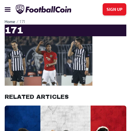
SIGN UP
Home
171
171
RELATED ARTICLES