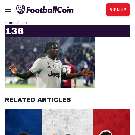
SIGN UP
Home
136
136
RELATED ARTICLES