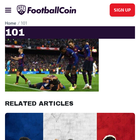
SIGN UP
Home
101
101
RELATED ARTICLES