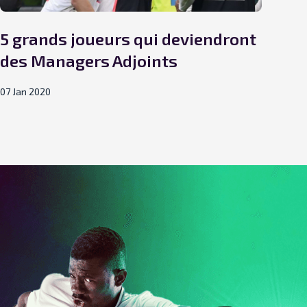
5 grands joueurs qui deviendront
Ape
des Managers Adjoints
18 Dé
07 Jan 2020