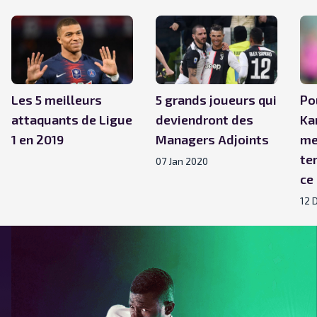
Les 5 meilleurs
5 grands joueurs qui
Po
attaquants de Ligue
deviendront des
Ka
1 en 2019
Managers Adjoints
me
te
07 Jan 2020
ce
12 