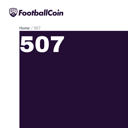
Home
507
507