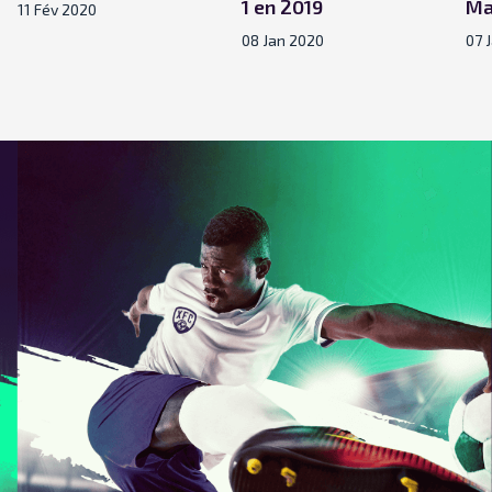
1 en 2019
Ma
11 Fév 2020
08 Jan 2020
07 