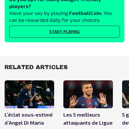
players?
Have your say by playing
FootballCoin
. You
can be rewarded daily for your choices.
START PLAYING
RELATED ARTICLES
L’éclat sous-estimé
Les 5 meilleurs
5 
d’Angel Di Maria
attaquants de Ligue
de