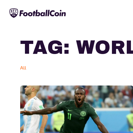
TAG:
WORL
All