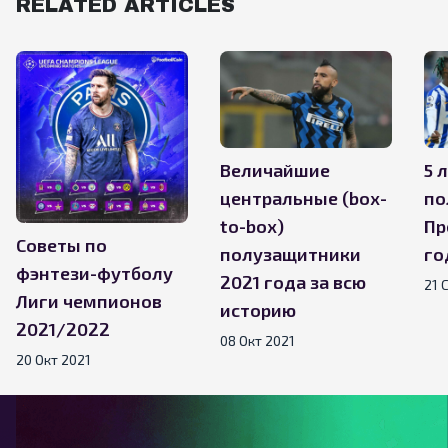
RELATED ARTICLES
Величайшие
5 
центральные (box-
по
to-box)
Пр
Советы по
полузащитники
го
фэнтези-футболу
2021 года за всю
21 
Лиги чемпионов
историю
2021/2022
08 Окт 2021
20 Окт 2021