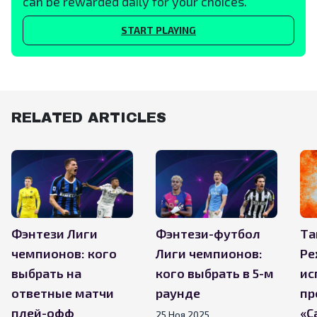
can be rewarded daily for your choices.
START PLAYING
RELATED ARTICLES
Фэнтези Лиги
Фэнтези-футбол
Та
чемпионов: кого
Лиги чемпионов:
Ре
выбрать на
кого выбрать в 5-м
ис
ответные матчи
раунде
пр
плей-офф
«С
25 Ноя 2025