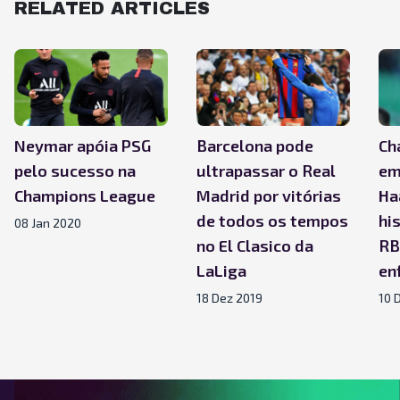
RELATED ARTICLES
Neymar apóia PSG
Barcelona pode
Ch
pelo sucesso na
ultrapassar o Real
em
Champions League
Madrid por vitórias
Ha
de todos os tempos
hi
08 Jan 2020
no El Clasico da
RB
LaLiga
en
18 Dez 2019
10 