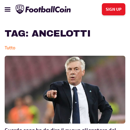
SIGN UP
TAG:
ANCELOTTI
Tutto
Guarda cosa ha da dire il nuovo allenatore del