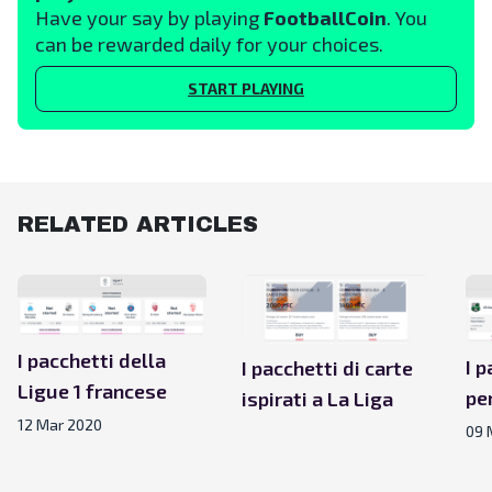
Have your say by playing
FootballCoin
. You
can be rewarded daily for your choices.
START PLAYING
RELATED ARTICLES
I pacchetti della
I p
I pacchetti di carte
Ligue 1 francese
per
ispirati a La Liga
12 Mar 2020
09 