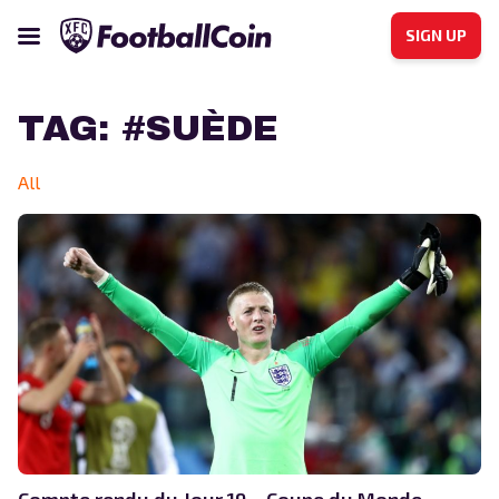
SIGN UP
TAG:
#SUÈDE
All
Compte rendu du Jour 19 – Coupe du Monde