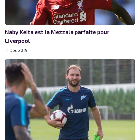
Naby Keita est la Mezzala parfaite pour
Liverpool
11 Déc 2019