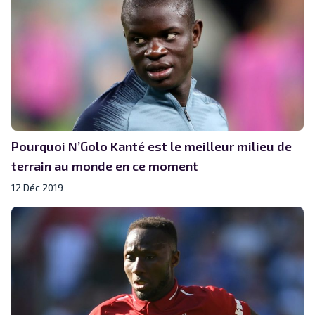
Pourquoi N’Golo Kanté est le meilleur milieu de
terrain au monde en ce moment
12 Déc 2019