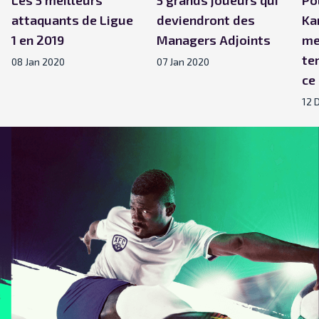
attaquants de Ligue
deviendront des
Ka
1 en 2019
Managers Adjoints
me
te
08 Jan 2020
07 Jan 2020
ce
12 