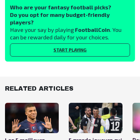
Who are your fantasy football picks?
Do you opt for many budget-friendly
players?
Have your say by playing
FootballCoin
. You
can be rewarded daily for your choices.
START PLAYING
RELATED ARTICLES
Les 5 meilleurs
5 grands joueurs qui
Po