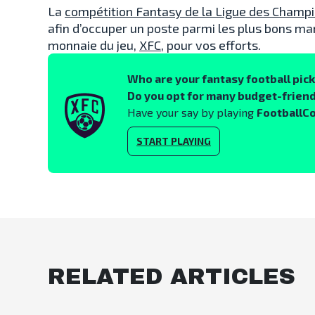
La
compétition Fantasy de la Ligue des Champ
afin d’occuper un poste parmi les plus bons ma
monnaie du jeu,
XFC
, pour vos efforts.
Who are your fantasy football pic
Do you opt for many budget-friend
Have your say by playing
FootballC
START PLAYING
RELATED ARTICLES