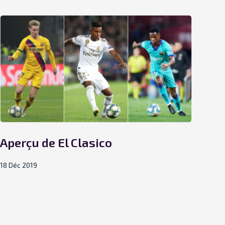
Aperçu de El Clasico
Po
mei
18 Déc 2019
mo
12 Dé