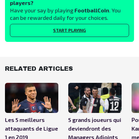
players?
Have your say by playing
FootballCoin
. You
can be rewarded daily for your choices.
START PLAYING
RELATED ARTICLES
Les 5 meilleurs
5 grands joueurs qui
Po
attaquants de Ligue
deviendront des
Ka
1 en 2019
Managers Adjoints
me