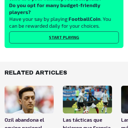
Do you opt for many budget-friendly
players?
Have your say by playing
FootballCoin
. You
can be rewarded daily for your choices.
START PLAYING
RELATED ARTICLES
Ozil abandona el
Las tácticas que
La
equipo nacional
hicieron que Francia
má