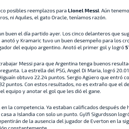
nco posibles reemplazos para
Lionel Messi
. Aún tenemo
ros, ni Aquiles, el gato Oracle, teníamos razón.
un buen el día partido ayer. Los cinco delanteros que s
 anotó y Kramaric tuvo un buen desempeño para los croa
gador del equipo argentino. Anotó el primer gol y logró
5
trabajar Messi para que Argentina tenga buenos resulta
regunta. La estrella del PSG, Angel Di Maria, logró 20.0
iguaín obtuvo 22.24 puntos. Sergio Agüero que entró c
82 puntos. Con estos resultados, no es extraño que el 
l equipo y anotar el gol que les dió el gane.
al en la competencia. Ya estaban calificados después de
casa a Islandia con solo un punto. Gylfi Sigurdsson log
pentirán de la ausencia del jugador de Everton en la si
ción constantemente.