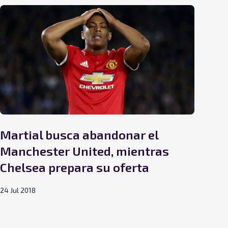
Martial busca abandonar el
Oz
Manchester United, mientras
al
Chelsea prepara su oferta
as
24 Jul 2018
23 Ju