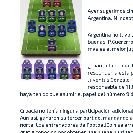
Ayer sugerimos ci
Argentina. Ni nosot
Argentina no tuvo 
buenas. P.Guererro
más es el mejor ju
¿Cuánto tiene que 
responden a esta p
Juventus Gonzalo H
responsable de 11.
haya tenido que asumir el papel del número 9 de
Croacia no tenía ninguna participación adicion
Aun así, ganaron su tercer partido, mandando a 
norte. Los entrenadores de FootballCoin se arre
gratis conocido por obtener una buena puntua