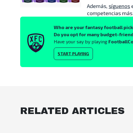
Además,
síguenos
competencias más r
Who are your fantasy football pic
Do you opt for many budget-friend
Have your say by playing
FootballC
START PLAYING
RELATED ARTICLES