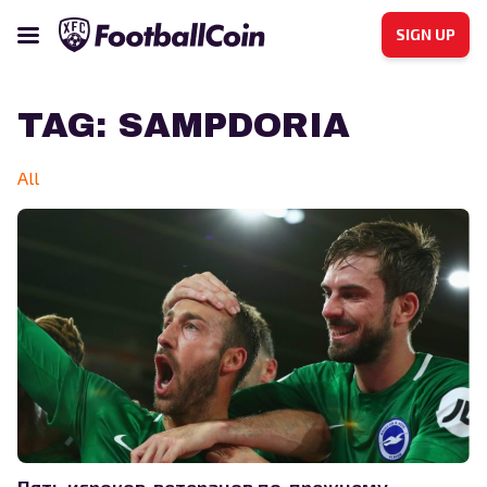
SIGN UP
TAG:
SAMPDORIA
All
Пять игроков-ветеранов по-прежнему