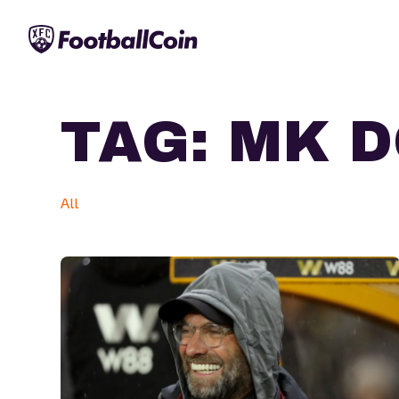
TAG:
MK 
All