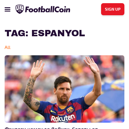
SIGN UP
TAG:
ESPANYOL
All
Фэнтези команда ЛаЛиги. Советы от