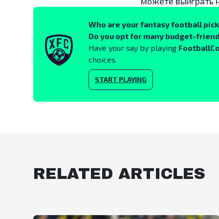
можете выиграть 
Who are your fantasy football pic
Do you opt for many budget-friend
Have your say by playing
FootballC
choices.
START PLAYING
RELATED ARTICLES