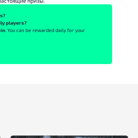
настоящие призы.
ks?
ly players?
oin
. You can be rewarded daily for your