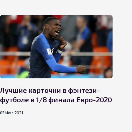
Лучшие карточки в фэнтези-
футболe в 1/8 финала Евро-2020
Лу
фэ
05 Июл 2021
29 И