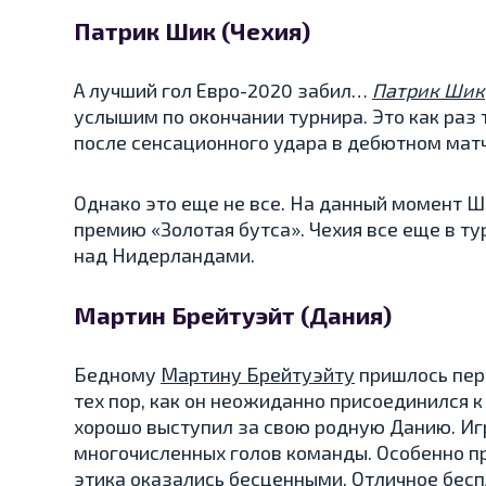
Патрик Шик (Чехия)
А лучший гол Евро-2020 забил…
Патрик Шик
услышим по окончании турнира. Это как раз
после сенсационного удара в дебютном мат
Однако это еще не все. На данный момент Ши
премию «Золотая бутса». Чехия все еще в т
над Нидерландами.
Мартин Брейтуэйт (Дания)
Бедному
Мартину Брейтуэйту
пришлось пер
тех пор, как он неожиданно присоединился к
хорошо выступил за свою родную Данию. Игр
многочисленных голов команды. Особенно пр
этика оказались бесценными. Отличное бес