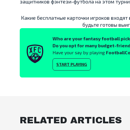
защитников фэнтези-футбола на этом турни
Какие бесплатные карточки игроков входят
будьте готовы выи
Who are your fantasy football pic
Do you opt for many budget-friend
Have your say by playing
FootballC
START PLAYING
RELATED ARTICLES