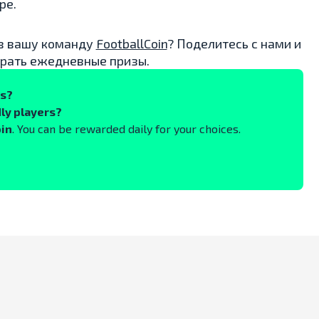
ре.
 в вашу команду
FootballCoin
? Поделитесь с нами и
грать ежедневные призы.
ks?
ly players?
oin
. You can be rewarded daily for your choices.