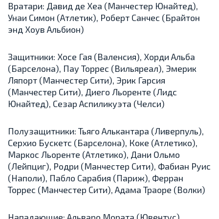
Вратари: Давид де Хеа (Манчестер Юнайтед),
Унаи Симон (Атлетик), Роберт Санчес (Брайтон
энд Хоув Альбион)
Защитники: Хосе Гая (Валенсия), Хорди Альба
(Барселона), Пау Торрес (Вильяреал), Эмерик
Ляпорт (Манчестер Сити), Эрик Гарсия
(Манчестер Сити), Диего Льоренте (Лидс
Юнайтед), Сезар Аспиликуэта (Челси)
Полузащитники: Тьяго Алькантара (Ливерпуль),
Серхио Бускетс (Барселона), Коке (Атлетико),
Маркос Льоренте (Атлетико), Дани Ольмо
(Лейпциг), Родри (Манчестер Сити), Фабиан Руис
(Наполи), Пабло Сарабия (Париж), Ферран
Торрес (Манчестер Сити), Адама Траоре (Волки)
Нападающие: Альваро Мората (Ювентус),