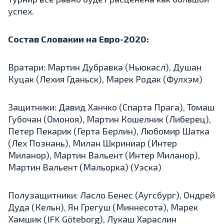
успех.
Состав Словакии на Евро-2020:
Вратари: Мартин Дубравка (Ньюкасл), Душан
Куцак (Лехия Гданьск), Марек Родак (Фулхэм)
Защитники: Давид Ханчко (Спарта Прага), Томаш
Губочан (Омоноя), Мартин Кошелник (Либерец),
Петер Пекарик (Герта Берлин), Любомир Шатка
(Лех Познань), Милан Шкриниар (Интер
Миланор), Мартин Вальент (Интер Миланор),
Мартин Вальент (Мальорка) (Уэска)
Полузащитники: Ласло Бенес (Аугсбург), Ондрей
Дуда (Кельн), Ян Грегуш (Миннесота), Марек
Хамшик (IFK Göteborg), Лукаш Хараслин