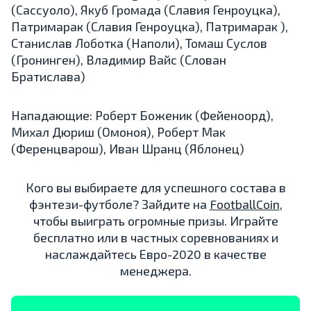
(Сассуоло), Якуб Громада (Славия Генроуцка),
Патримарак (Славия Генроуцка), Патримарак ),
Станислав Лоботка (Наполи), Томаш Суслов
(Гронинген), Владимир Вайс (Слован
Братислава)
Нападающие: Роберт Боженик (Фейеноорд),
Михал Дюриш (Омоноя), Роберт Мак
(Ференцварош), Иван Шранц (Яблонец)
Кого вы выбираете для успешного состава в
фэнтези-футболе? Зайдите на
FootballCoin
,
чтобы выиграть огромные призы. Играйте
бесплатно или в частных соревнованиях и
наслаждайтесь Евро-2020 в качестве
менеджера.