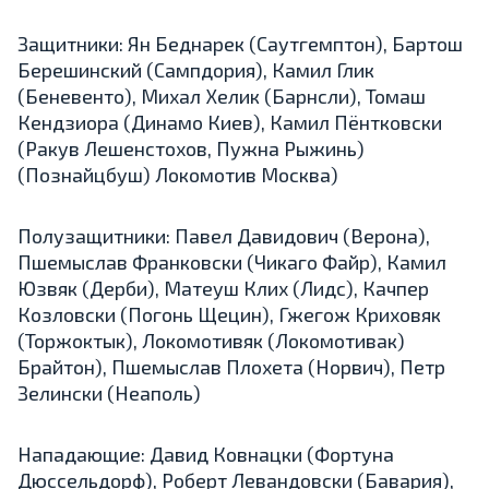
Защитники: Ян Беднарек (Саутгемптон), Бартош
Берешинский (Сампдория), Камил Глик
(Беневенто), Михал Хелик (Барнсли), Томаш
Кендзиора (Динамо Киев), Камил Пёнтковски
(Ракув Лешенстохов, Пужна Рыжинь)
(Познайцбуш) Локомотив Москва)
Полузащитники: Павел Давидович (Верона),
Пшемыслав Франковски (Чикаго Файр), Камил
Юзвяк (Дерби), Матеуш Клих (Лидс), Качпер
Козловски (Погонь Щецин), Гжегож Криховяк
(Торжоктык), Локомотивяк (Локомотивак)
Брайтон), Пшемыслав Плохета (Норвич), Петр
Зелински (Неаполь)
Нападающие: Давид Ковнацки (Фортуна
Дюссельдорф), Роберт Левандовски (Бавария),