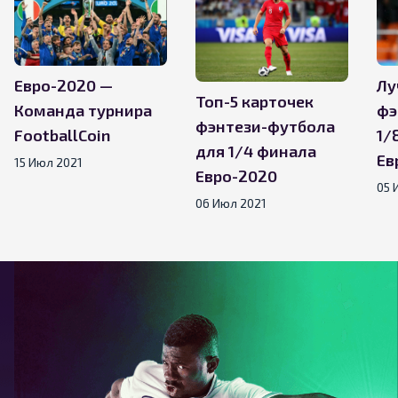
Евро-2020 —
Лу
Топ-5 карточек
Команда турнира
фэ
фэнтези-футбола
FootballCoin
1/
для 1/4 финала
Ев
15 Июл 2021
Евро-2020
05 
06 Июл 2021