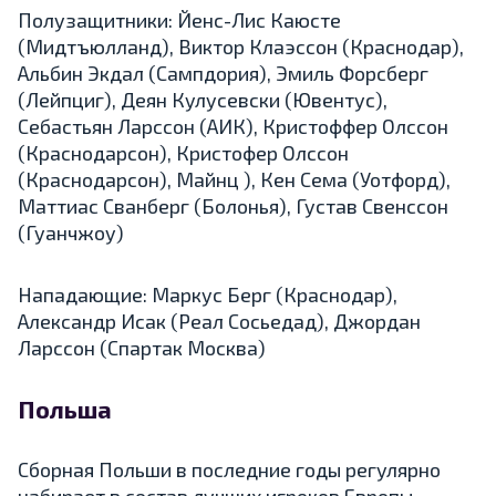
Полузащитники: Йенс-Лис Каюсте
(Мидтъюлланд), Виктор Клаэссон (Краснодар),
Альбин Экдал (Сампдория), Эмиль Форсберг
(Лейпциг), Деян Кулусевски (Ювентус),
Себастьян Ларссон (АИК), Кристоффер Олссон
(Краснодарсон), Кристофер Олссон
(Краснодарсон), Майнц ), Кен Сема (Уотфорд),
Маттиас Сванберг (Болонья), Густав Свенссон
(Гуанчжоу)
Нападающие: Маркус Берг (Краснодар),
Александр Исак (Реал Сосьедад), Джордан
Ларссон (Спартак Москва)
Польша
Сборная Польши в последние годы регулярно