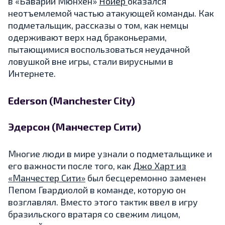
в «Баварии Мюнхен»
Нойер
оказался
неотъемлемой частью атакующей команды. Как
подметальщик, рассказы о том, как немцы
одерживают верх над браконьерами,
пытающимися воспользоваться неудачной
ловушкой вне игры, стали вирусными в
Интернете.
Ederson (Manchester City)
Эдерсон (Манчестер Сити)
Многие люди в мире узнали о подметальщике и
его важности после того, как
Джо Харт из
«Манчестер Сити»
был бесцеремонно заменен
Пепом Гвардиолой в команде, которую он
возглавлял. Вместо этого тактик ввел в игру
бразильского вратаря со свежим лицом,