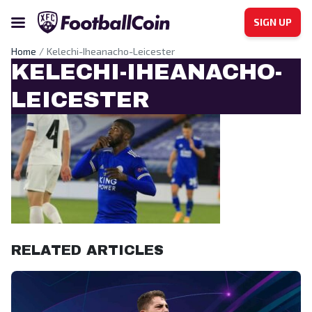
SIGN UP
Home
Kelechi-Iheanacho-Leicester
KELECHI-IHEANACHO-
LEICESTER
RELATED ARTICLES