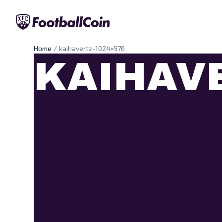
Home
kaihavertz-1024×576
KAIHAV