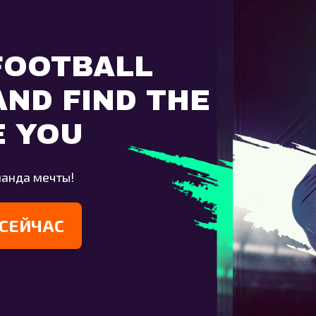
FOOTBALL
ND FIND THE
E YOU
манда мечты!
 СЕЙЧАС