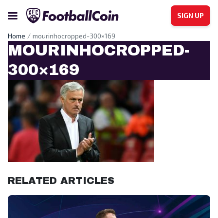
SIGN UP
Home
mourinhocropped-300×169
MOURINHOCROPPED-
300×169
RELATED ARTICLES