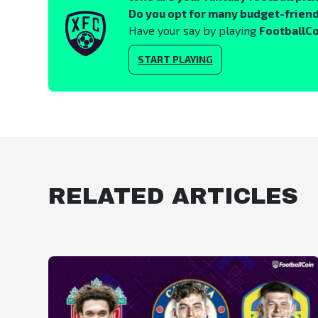
Do you opt for many budget-friend
Have your say by playing
FootballC
START PLAYING
RELATED ARTICLES