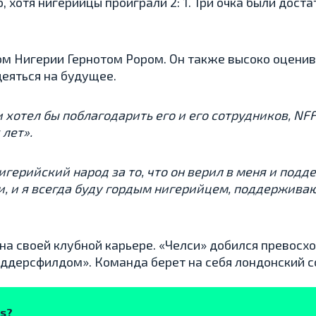
хотя нигерийцы проиграли 2: 1. Три очка были доста
ром Нигерии Гернотом Рором. Он также высоко оценив
деяться на будущее.
 хотел бы поблагодарить его и его сотрудников, NF
 лет».
нигерийский народ за то, что он верил в меня и по
ьи, и я всегда буду гордым нигерийцем, поддержива
а своей клубной карьере. «Челси» добился превосхо
аддерсфилдом». Команда берет на себя лондонский со
ks?