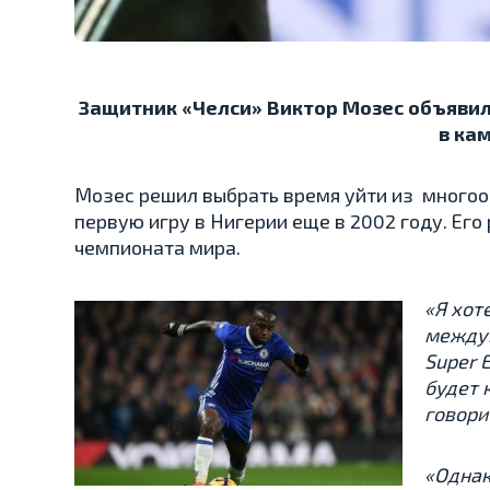
Защитник «Челси» Виктор Мозес объявил
в ка
Мозес решил выбрать время уйти из многоо
первую игру в Нигерии еще в 2002 году. Его
чемпионата мира.
«Я хот
междун
Super 
будет 
говори
«Однак