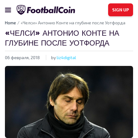
SIGN UP
Home
«Челси» Антонио Конте на глубине после Уотфорда
«ЧЕЛСИ» АНТОНИО КОНТЕ НА
ГЛУБИНЕ ПОСЛЕ УОТФОРДА
06 февраля, 2018
by
liz4digital