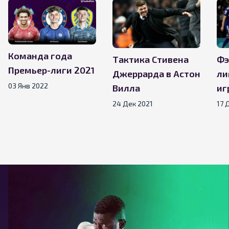
Команда года
Тактика Стивена
Фэ
Премьер-лиги 2021
Джеррарда в Астон
ли
03 Янв 2022
Вилла
иг
24 Дек 2021
17 