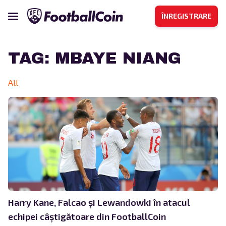
ÎNREGISTRARE
TAG:
MBAYE NIANG
All
Harry Kane, Falcao și Lewandowki în atacul
echipei câștigătoare din FootballCoin