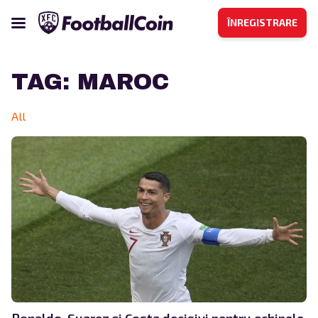
ÎNREGISTRARE
TAG:
MAROC
All
Ronaldo, Suarez și Costa decisivi pentru echipele