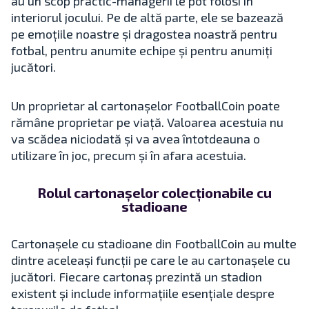
au un scop practic-managerii le pot folosi în
interiorul jocului. Pe de altă parte, ele se bazează
pe emoțiile noastre și dragostea noastră pentru
fotbal, pentru anumite echipe și pentru anumiți
jucători.
Un proprietar al cartonașelor FootballCoin poate
rămâne proprietar pe viață. Valoarea acestuia nu
va scădea niciodată și va avea întotdeauna o
utilizare în joc, precum și în afara acestuia.
Rolul cartonașelor colecționabile cu
stadioane
Cartonașele cu stadioane din FootballCoin au multe
dintre aceleași funcții pe care le au cartonașele cu
jucători. Fiecare cartonaș prezintă un stadion
existent și include informațiile esențiale despre