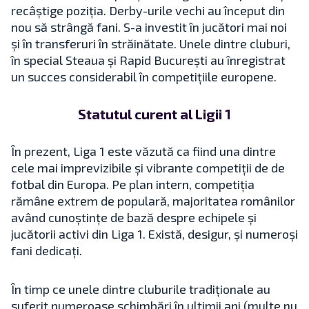
recâștige poziția. Derby-urile vechi au început din
nou să strângă fani. S-a investit în jucători mai noi
și în transferuri în străinătate. Unele dintre cluburi,
în special Steaua și Rapid București au înregistrat
un succes considerabil în competițiile europene.
Statutul curent al Ligii 1
În prezent, Liga 1 este văzută ca fiind una dintre
cele mai imprevizibile și vibrante competiții de de
fotbal din Europa. Pe plan intern, competiția
rămâne extrem de populară, majoritatea românilor
având cunoștințe de bază despre echipele și
jucătorii activi din Liga 1. Există, desigur, și numeroși
fani dedicați.
În timp ce unele dintre cluburile tradiționale au
suferit numeroase schimbări în ultimii ani (multe nu