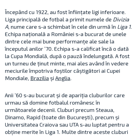
Începând cu 1922, au fost înființate ligi inferioare.
Liga principală de fotbal a primit numele de
Divizia
A
, nume care s-a schimbat în cele din urmă în
Liga 1
.
Echipa națională a României s-a bucurat de unele
dintre cele mai bune performanțe ale sale la
începutul anilor ’70. Echipa s-a calificat încă o dată
la Cupa Mondială, după o pauză îndelungată. A fost
un turneu de ținut minte, mai ales având în vedere
meciurile împotriva foștilor câștigători ai Cupei
Mondiale,
Brazilia
și
Anglia
.
Anii ’60 s-au bucurat și de apariția cluburilor care
urmau să domine fotbalul românesc în
următoarele decenii. Cluburi precum Steaua,
Dinamo, Rapid (toate din București), precum și
Universitatea Craiova sau UTA s-au luptat pentru a
obține merite în Liga 1. Multe dintre aceste cluburi