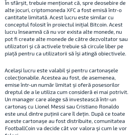
În sfârșit, trebuie menționat că, spre deosebire de
alte jocuri, criptomoneda XFC a fost emisă într-o
cantitate limitată. Acest lucru este similar cu
conceptul folosit în proiectul inițial Bitcoin. Acest
lucru înseamnă că nu vor exista alte monede, nu
pot fi create alte monede de către dezvoltator sau
utilizatori și că activele trebuie să circule liber pe
piață pentru ca utilizatorii să își atingă obiectivele.
Același lucru este valabil și pentru cartonașele
colecționabile. Acestea au fost, de asemenea,
emise într-un număr limitat și oferă posesorilor
dreptul de a le utiliza cum consideră ei mai potrivit.
Un manager care alege să investească într-un
cartonaș cu Lionel Messi sau Cristiano Ronaldo
este unul dintre puținii care îl dețin. După ce toate
aceste cartonașe au fost distribuite, comunitatea
FootballCoin va decide cât vor valora și cum le vor