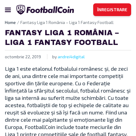
ÎNREGISTRARE
Home
Fantasy Liga 1 România – Liga 1 Fantasy Football
FANTASY LIGA 1 ROMÂNIA –
LIGA 1 FANTASY FOOTBALL
octombrie 22, 2019
by
andrei4digital
Liga 1 este etalonul fotbalului românesc și, de zeci
de ani, una dintre cele mai importante competiții
sportive din țările europene. Cu o Federație
înființată la sfârșitul secolului, fotbalul românesc și
liga sa internă au suferit multe schimbări. Cu toate
acestea, fotbaliștii de top și echipele de calitate au
reușit să evolueze și să își facă un nume. Fiind una
dintre cele mai palpitante și emoționante ligi din
Europa, FootballCoin include toate meciurile din
Liga 1 printre competițiile sale de football fantasy.