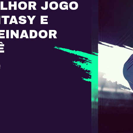
ELHOR JOGO
NTASY E
EINADOR
Ê
!