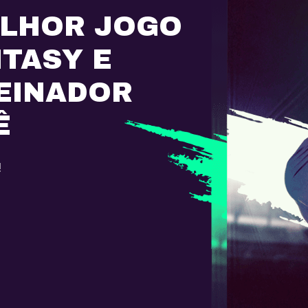
ELHOR JOGO
NTASY E
EINADOR
Ê
!