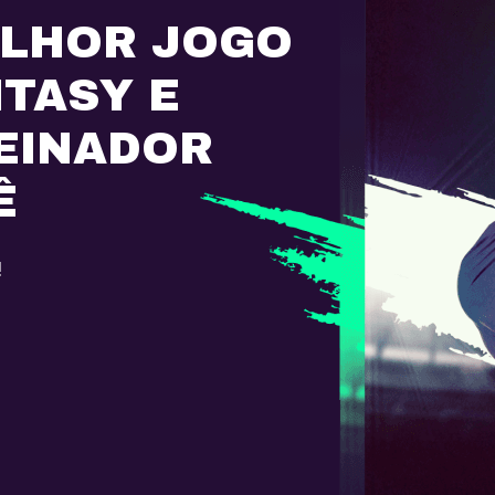
ELHOR JOGO
NTASY E
EINADOR
Ê
!