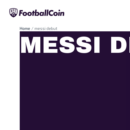
Home
messi debut
MESSI 