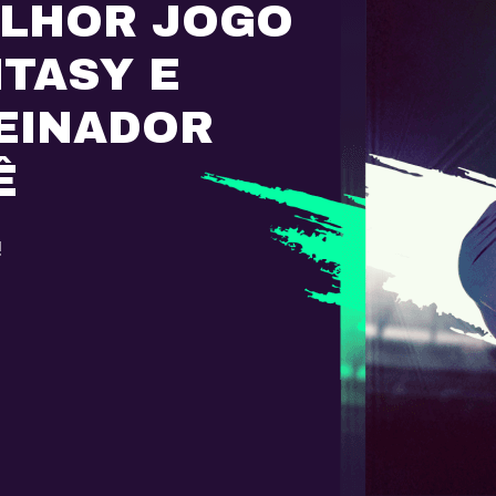
ELHOR JOGO
NTASY E
EINADOR
Ê
!