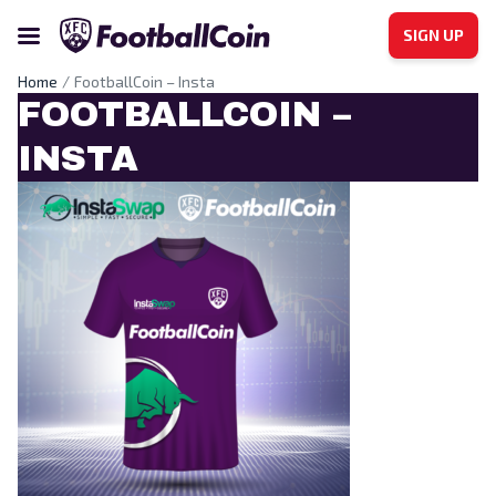
SIGN UP
Home
FootballCoin – Insta
FOOTBALLCOIN –
INSTA