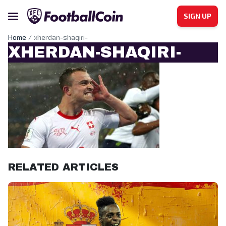
SIGN UP
Home
xherdan-shaqiri-
XHERDAN-SHAQIRI-
RELATED ARTICLES