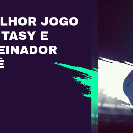
ELHOR JOGO
NTASY E
EINADOR
Ê
!