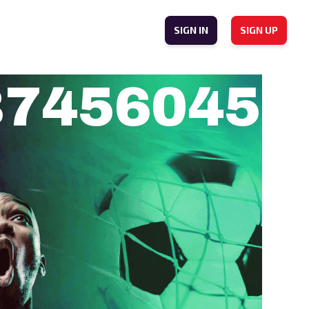
SIGN IN
SIGN UP
874560453