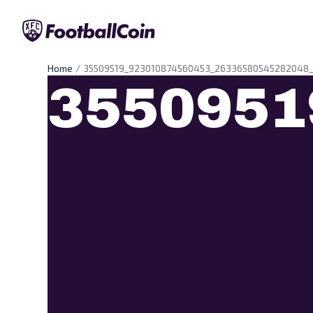
Home
35509519_923010874560453_26336580545282048
3550951