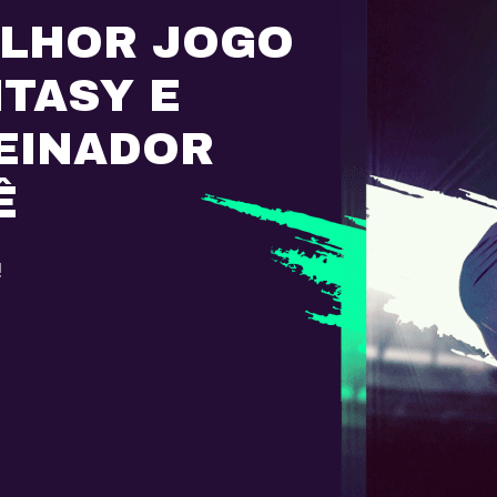
ELHOR JOGO
NTASY E
EINADOR
Ê
!