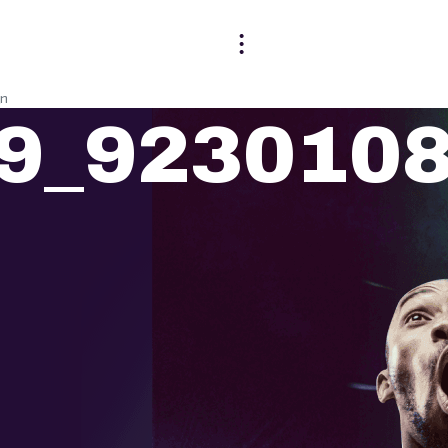
_n
9_923010