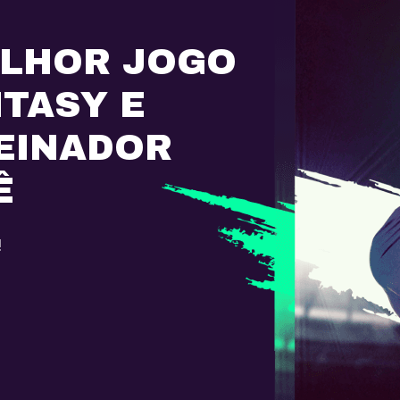
ELHOR JOGO
NTASY E
EINADOR
Ê
!