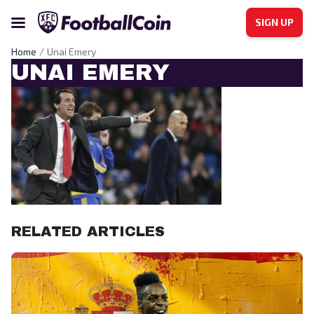
SIGN UP
Home
Unai Emery
UNAI EMERY
RELATED ARTICLES